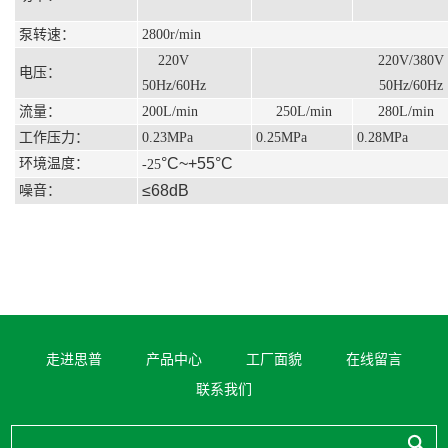
泵转速：
2800r/min
220V
220V/380V
电压：
50Hz/60Hz
50Hz/60Hz
流量：
200L/min
250L/min
280L/min
工作压力：
0.23MPa
0.25MPa
0.28MPa
°C
~+55
°C
环境温度：
-25
≤
68dB
噪音：
走进思普
产品中心
工厂面貌
在线留言
联系我们