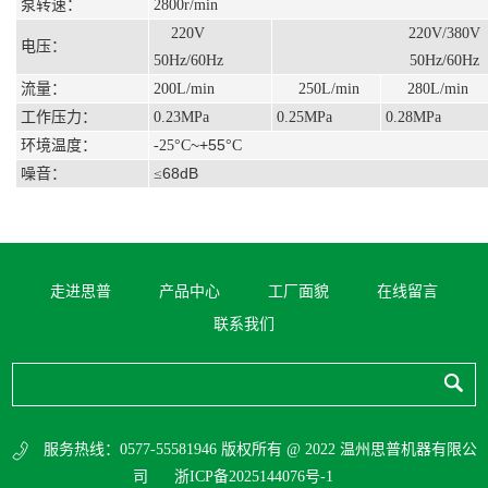
泵转速：
2800r/min
220V
220V/380V
电压：
50Hz/60Hz
50Hz/60Hz
流量：
200L/min
250L/min
280L/min
工作压力：
0.23MPa
0.25MPa
0.28MPa
~+55
环境温度：
-25
°C
°C
68dB
噪音：
≤
走进思普
产品中心
工厂面貌
在线留言
联系我们
服务热线：0577-55581946 版权所有 @ 2022 温州思普机器有限公
司
浙ICP备2025144076号-1