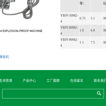
率：
YBJY-50M2-
0.75
5.1
3
4
YBJY-80M2-
1.0
6.8
3
4
YBJY-80M2-
1.1
7.5
3
4
防爆电机
走进思普
产品中心
工厂面貌
在线留言
联系我