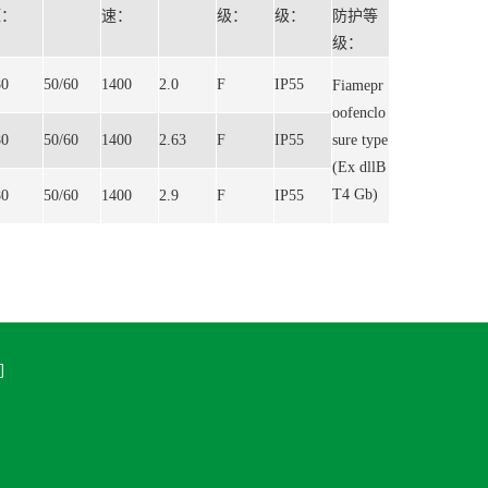
压：
速：
级：
级：
防护等
级：
80
50/60
1400
2.0
F
IP55
Fiamepr
oofenclo
80
50/60
1400
2.63
F
IP55
sure type
(Ex dllB
T4 Gb)
80
50/60
1400
2.9
F
IP55
们