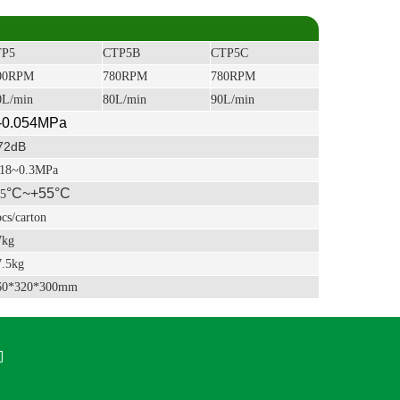
TP5
CTP5B
CTP5C
00RPM
780RPM
780RPM
L/min
80L/min
90L/min
-0.054MPa
72dB
18~0.3MPa
°C~+55
°C
5
cs/carton
7kg
.5kg
60*320*300mm
们