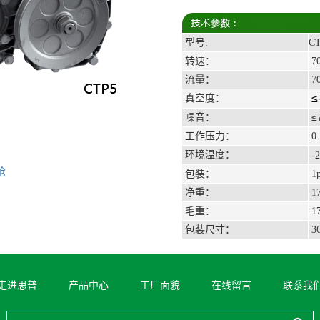
型号:
C
转速：
7
流量：
70
≤
真空度：
≤
噪音：
工作压力：
0.
环境温度：
-2
枪
包装：
1p
净重：
1
毛重：
17
包装尺寸：
3
走进思普
产品中心
工厂面貌
在线留言
联系我